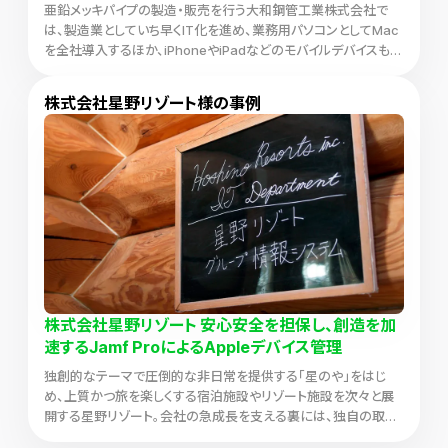
亜鉛メッキパイプの製造・販売を行う大和鋼管工業株式会社で
は、 製造業としていち早くIT化を進め、 業務用パソコンとしてMac
を全社導入するほか、iPhoneやiPadなどのモバイルデバイスも活
用。 そしてそれら端末をJamf ProやJamf ProtectといったJamfの
ソリューションで管理しています。
株式会社星野リゾート様の事例
株式会社星野リゾート 安心安全を担保し、創造を加
速する Jamf ProによるAppleデバイス管理
独創的なテーマで圧倒的な非日常を提供する「星のや」をはじ
め、 上質かつ旅を楽しくする宿泊施設やリゾート施設を次々と展
開する星野リゾート。 会社の急成長を支える裏には、独自の取り
組みによって ITの利活用を積極的に図る情報システムグループ