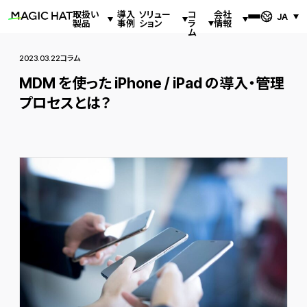
取扱い
導入
ソリュー
コ
会社
JA
製品
事例
ション
ラ
情報
ム
2023.03.22
コラム
MDM を使った iPhone / iPad の導入・管理
プロセスとは？