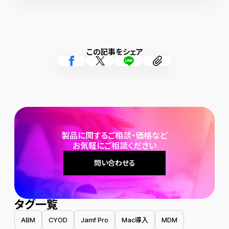
の存在があります。 POS用端末やチェックイン用端末などに利用
するiPadやiPhoneのMDMとしてJamf Proを導入したのは、 当た
り前の「安心安全」なITシステムを構築することで、イノベーション
をさらに推し進めるためでした。
この記事をシェア
製品に関するご相談・価格など
お気軽にご相談ください
問い合わせる
タグ一覧
ABM
CYOD
Jamf Pro
Mac導入
MDM